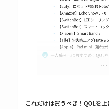
【Eufy】ロボット掃除機 RoboVa
【Amazon】Echo Show 5・8
【SwitchBot】LEDシーリ
【SwitchBot】スマートロッ
【Xiaomi】Smart Band 7
【Tile】紛失防止タグMate＆S
【Apple】iPad mini（第6世
一人暮らしにおすすめ！QOL
これだけは買うべき！QOLを