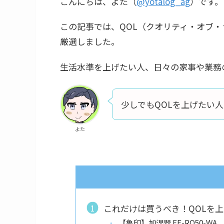
こんにちは、よた（
@yotalog_ag
）です。
この記事では、QOL（クオリティ・オブ
厳選しました。
生活水準を上げたい人、日々の家事や業務
少しでもQOLを上げたい
よた
これだけは買うべき！QOLを
【象印】加湿器 EE-RQ50-WA