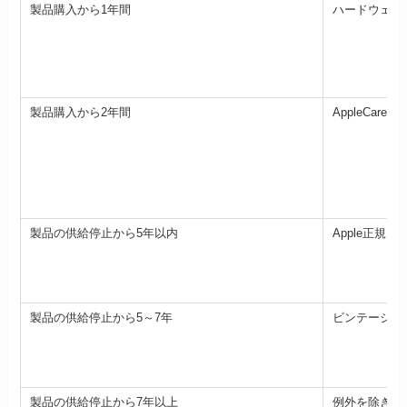
製品購入から1年間
ハードウェア
製品購入から2年間
AppleCare＋
製品の供給停止から5年以内
Apple正規店や
製品の供給停止から5～7年
ビンテージ製
製品の供給停止から7年以上
例外を除き正