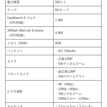
最大輝度
500ニト
チップ
M1チップ
Geekbench 6 マルチ
7,900
（CPU性能）
3DMark Wild Life Extreme
4,900
（GPU性能）
メモリ（RAM）
8GB
バッテリー
・約7,700mAh
・広角12MP
カメラ
・5倍デジタルズーム
・超広角12MP
フロントカメラ
・2倍のズームアウト
・4K（60fps）
・1080p（60fps）
ビデオ撮影
・3倍ビデオズーム
・1080pスロー（120fps）
オーディオ
・2スピーカー（ステレオ）