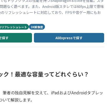
中でもトップクラスの性能を持つSnapdragon 8 Eliteを搭載。スタ
で問題なく遊べます。また、Android版スタレでは60fps上限で意味
Hzのリフレッシュレートに対応しており、FPSや音ゲー用にもお
zのリフレッシュレート
3K解像度
nで探す
AliExpressで探す
ック！最適な容量ってどれぐらい？
者の独自見解を交えて、iPadおよびAndroidタブレッ
ついて解説します。