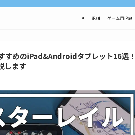
iPad
ゲーム用iPad
めのiPad&Androidタブレット16選
説します