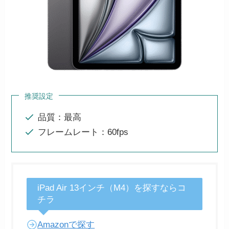
推奨設定
品質：最高
フレームレート：60fps
iPad Air 13インチ（M4）を探すならコ
チラ
Amazonで探す