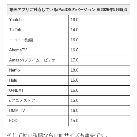
動画アプリに対応しているiPadOSのバージョン ※2026年5月時点
Youtube
16.0
TikTok
14.0
ニコニコ動画
16.0
AbemaTV
16.0
Amazonプライム・ビデオ
17.0
Netflix
18.0
Hulu
16.0
U-NEXT
16.6
dアニメストア
15.0
DMM TV
16.0
FOD
15.0
そして動画視聴なら画面サイズも重要です。