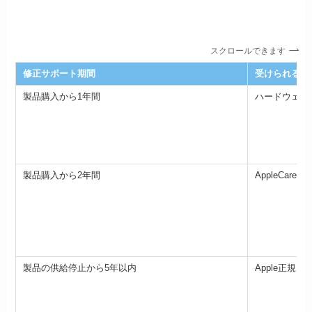
スクロールできます
修正サポート期間
受けられるサ
製品購入から1年間
ハードウェア
製品購入から2年間
AppleCare＋
製品の供給停止から5年以内
Apple正規店や